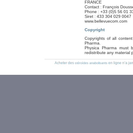
FRANCE
Contact : François Douss
Phone : +33 (0)5 56 01 3
Siret : 433 304 029 0047
www.bellevuecom.com
Copyright
Copyrights of all conte
Pharma.
Physica Pharma must be
redistribute any material 
Acheter des
en ligne n’a jam
stéroïdes anabolisants